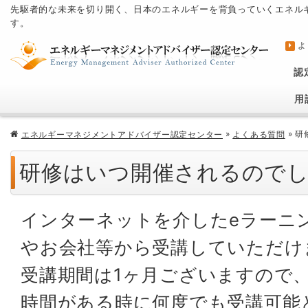
先駆者的な未来を切り開く、日本のエネルギーを背負っていくエネル
す。
よ
認
用
»
»
研
エネルギーマネジメントアドバイザー認定センター
よくある質問
研修はいつ開催されるので
インターネットを介したeラーニ
やお会社等から受講していただけ
受講期間は1ヶ月ございますので
時間がある時に何度でも受講可能